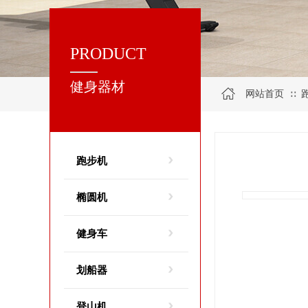
PRODUCT
健身器材
网站首页
∷
跑步机
椭圆机
健身车
划船器
登山机